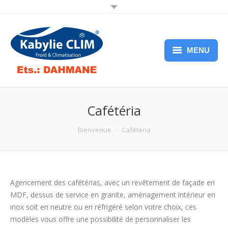
MENU
Accueil
Présentation
Cafétéria
Nos services
You are here:
Bienvenue
Cafétéria
Nos produits
Nos partenaires
Agencement des cafétérias, avec un revêtement de façade en
Téléchargement
MDF, dessus de service en granite, aménagement intérieur en
inox soit en neutre ou en réfrigéré selon votre choix, ces
Contact
modèles vous offre une possibilité de personnaliser les