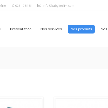
gérie
026 10 51 51
Info@kabylieclim.com
l
Présentation
Nos services
Nos produits
Nos 
You are here: