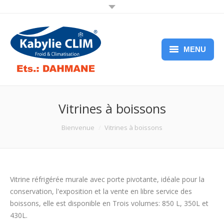
MENU
Accueil
Présentation
Vitrines à boissons
Nos services
You are here:
Bienvenue
Vitrines à boissons
Nos produits
Nos partenaires
Vitrine réfrigérée murale avec porte pivotante, idéale pour la
Téléchargement
conservation, l'exposition et la vente en libre service des
boissons, elle est disponible en Trois volumes: 850 L, 350L et
Contact
430L.